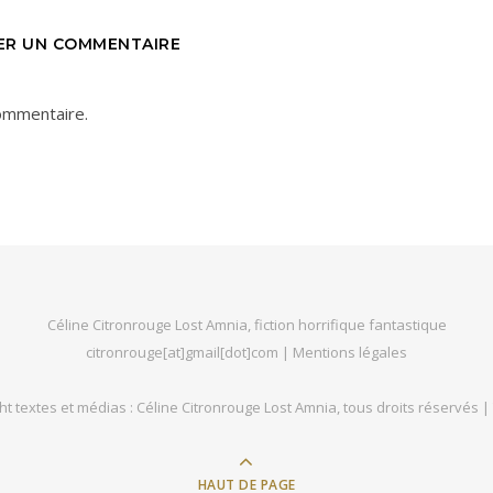
SER UN COMMENTAIRE
ommentaire.
Céline Citronrouge Lost Amnia, fiction horrifique fantastique
citronrouge[at]gmail[dot]com |
Mentions légales
ght textes et médias : Céline Citronrouge Lost Amnia, tous droits réservés |
HAUT DE PAGE