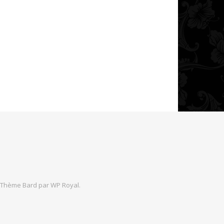
Thème Bard par
WP Royal
.