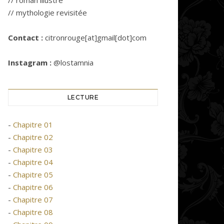
// roman illustré
// mythologie revisitée
Contact :
citronrouge[at]gmail[dot]com
Instagram :
@lostamnia
LECTURE
-
Chapitre 01
-
Chapitre 02
-
Chapitre 03
-
Chapitre 04
-
Chapitre 05
-
Chapitre 06
-
Chapitre 07
-
Chapitre 08