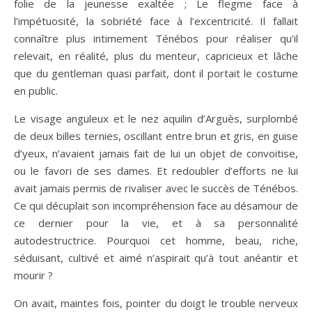
folie de la jeunesse exaltée ; Le flegme face à
l’impétuosité, la sobriété face à l’excentricité. Il fallait
connaître plus intimement Ténébos pour réaliser qu’il
relevait, en réalité, plus du menteur, capricieux et lâche
que du gentleman quasi parfait, dont il portait le costume
en public.
Le visage anguleux et le nez aquilin d’Arguès, surplombé
de deux billes ternies, oscillant entre brun et gris, en guise
d’yeux, n’avaient jamais fait de lui un objet de convoitise,
ou le favori de ses dames. Et redoubler d’efforts ne lui
avait jamais permis de rivaliser avec le succès de Ténébos.
Ce qui décuplait son incompréhension face au désamour de
ce dernier pour la vie, et à sa personnalité
autodestructrice. Pourquoi cet homme, beau, riche,
séduisant, cultivé et aimé n’aspirait qu’à tout anéantir et
mourir ?
On avait, maintes fois, pointer du doigt le trouble nerveux