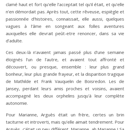
clamé haut et fort qu’elle l’acceptait tel qu’il était, et qu’elle
n’en démordait pas. Après tout, cette rêveuse, espiègle et
passionnée d’histoires, connaissait, elle aussi, quelques
vagues à l’âme en songeant aux folles aventures
auxquelles elle devrait peût-etre renoncer, dans sa vie
d’adulte.
Ces deux-là n’avaient jamais passé plus d’une semaine
éloignés l’un de l’autre, et avaient tout affronté et
découvert, ou presque, ensemble : leur plus grand
bonheur, leur plus grande frayeur, et la disparition tragique
de Mathilde et Frank Vauquelin de Boisredon. Les de
Jansey, perdant leurs amis proches et voisins, avaient
accompagné les deux orphelins jusqu’à leur complète
autonomie.
Pour Marianne, Arguès était un frère, certes un brin
taciturne et introverti, mais qu’elle aimait tendrement. Pour
Arguès, c’était un peu différent. Marianne, ah Marianne ! Sa