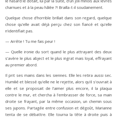
le hasard le dotait, lui par la suite, d’un joli minois aux lèvres
charnues et à la peau hâlée ?! Brailla-t-il soudainement.
Quelque chose d’horrible brillait dans son regard, quelque
chose qu’elle avait déjà perçu chez son fiancé et qu’elle
n’identifiait pas.
— Arrête ! Tu me fais peur !
— Quelle ironie du sort quand le plus attrayant des deux
s’avère le plus abject et le plus ingrat mais loyal, effrayant
au premier abord.
Il prit ses mains dans les siennes. Elle les retira aussi sec.
Humilié et blessé qu’elle ne le rejette, alors qu’il s’ouvrait à
elle et se proposait de l’aimer plus encore, il la plaqua
contre le mur, et chercha à l’embrasser de force, sa main
droite se frayant, par la même occasion, un chemin sous
ses jupons. Partagée entre confusion et dégoût, Marianne
tenta de se débattre. Elle tourna la tête à droite puis à